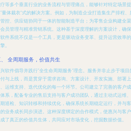
医疗等多个垂直行业的业务流程与管理痛点，能够针对特定场景
供“量体裁衣”式的解决方案。例如，为制造企业打造集生产排程、
量管控、供应链协同于一体的智能制造平台；为零售企业构建全
道会员管理与精准营销系统。这种基于深度理解的方案设计，确
了软件系统不仅是一个工具，更是驱动业务变革、提升运营效率
引擎。
三、 全周期服务，价值共生
惠兴软件倡导并践行“全生命周期服务”理念。服务并非止步于项目
交付与上线，而是贯穿于需求咨询、方案设计、开发实施、部署
线、运维支持、迭代优化的每一个环节。公司建立了完善的客户
功体系，配备专业的售后支持与客户成功团队，通过主动式运维
定期巡检、知识转移和持续优化，确保系统长期稳定运行，并与
户的业务成长同步演进。这种深度绑定的合作模式，使惠兴与客
形成了真正的价值共生体，共同应对市场变化，挖掘数据价值。