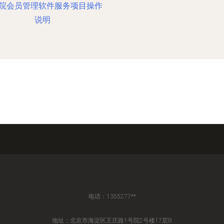
院会员管理软件服务项目操作
说明
电话：1355277**
地址：北京市海淀区王庄路1号院2号楼17层B